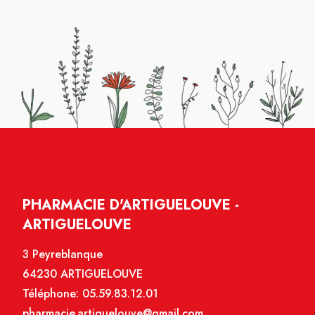
PHARMACIE D'ARTIGUELOUVE -
ARTIGUELOUVE
3 Peyreblanque
64230 ARTIGUELOUVE
Téléphone:
05.59.83.12.01
pharmacie.artiguelouve@gmail.com