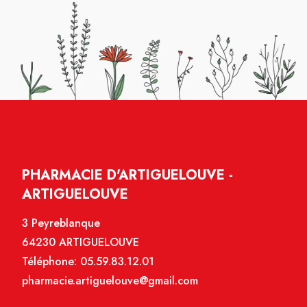
PHARMACIE D'ARTIGUELOUVE -
ARTIGUELOUVE
3 Peyreblanque
64230 ARTIGUELOUVE
Téléphone:
05.59.83.12.01
pharmacie.artiguelouve@gmail.com