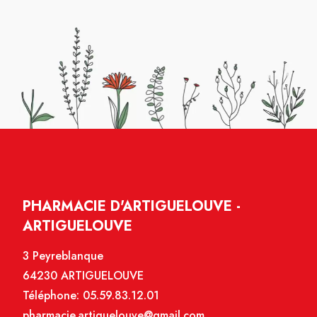
PHARMACIE D'ARTIGUELOUVE -
ARTIGUELOUVE
3 Peyreblanque
64230 ARTIGUELOUVE
Téléphone:
05.59.83.12.01
pharmacie.artiguelouve@gmail.com