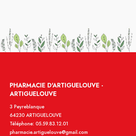
PHARMACIE D'ARTIGUELOUVE -
ARTIGUELOUVE
3 Peyreblanque
64230 ARTIGUELOUVE
Téléphone:
05.59.83.12.01
pharmacie.artiguelouve@gmail.com