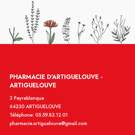
PHARMACIE D'ARTIGUELOUVE -
ARTIGUELOUVE
3 Peyreblanque
64230 ARTIGUELOUVE
Téléphone:
05.59.83.12.01
pharmacie.artiguelouve@gmail.com