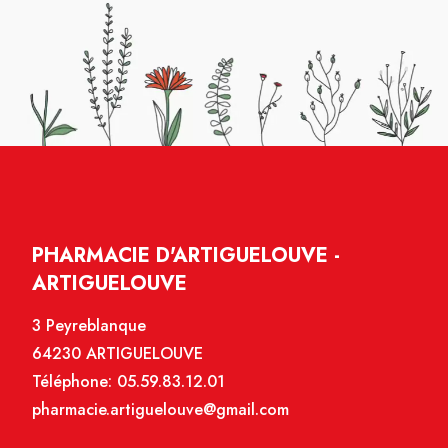
PHARMACIE D'ARTIGUELOUVE -
ARTIGUELOUVE
3 Peyreblanque
64230 ARTIGUELOUVE
Téléphone:
05.59.83.12.01
pharmacie.artiguelouve@gmail.com