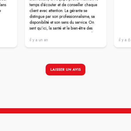
dans
temps d’écouter et de conseiller chaque
e
client avec attention. La gérante se
distingue par son professionnalisme, sa
disponibilité et son sens du service. On
sent qu’ici, la santé et le bien-être des
patients passent avant tout. Les conseils
sont clairs, personnalisés et toujours
il y a un an
il y a 
donnés avec le sourire. Un vrai plaisir de
venir, que ce soit pour un achat de
dernière minute ou pour des conseils plus
spécifiques. Merci à Emilie et à son
équipe 👍
LAISSER UN AVIS