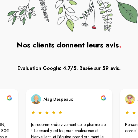
Nos clients donnent leurs avis
.
Evaluation Google:
4.7/5.
Basée sur
59 avis.
Mag Despeaux
★
★
★
★
★
★
★
ISN,
Je recommande vivement cette pharmacie
Personn
48.80€
! L’accueil y est toujours chaleureux et
conseil
 pour
bienveillant, et l’équipe prend vraiment le