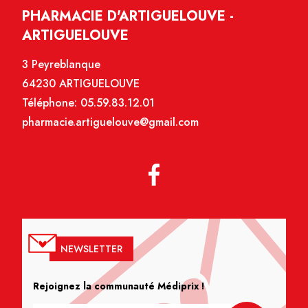
PHARMACIE D'ARTIGUELOUVE -
ARTIGUELOUVE
3 Peyreblanque
64230 ARTIGUELOUVE
Téléphone:
05.59.83.12.01
pharmacie.artiguelouve@gmail.com
NEWSLETTER
Rejoignez la communauté Médiprix !