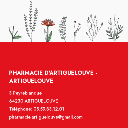
PHARMACIE D'ARTIGUELOUVE -
ARTIGUELOUVE
3 Peyreblanque
64230 ARTIGUELOUVE
Téléphone:
05.59.83.12.01
pharmacie.artiguelouve@gmail.com