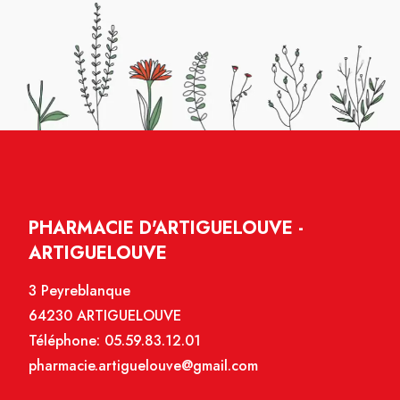
PHARMACIE D'ARTIGUELOUVE -
ARTIGUELOUVE
3 Peyreblanque
64230 ARTIGUELOUVE
Téléphone:
05.59.83.12.01
pharmacie.artiguelouve@gmail.com