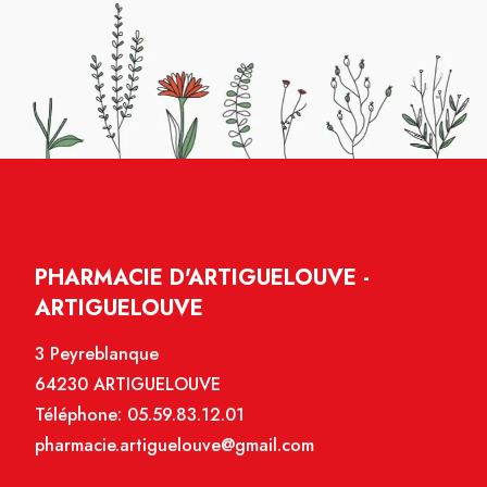
PHARMACIE D'ARTIGUELOUVE -
ARTIGUELOUVE
3 Peyreblanque
64230 ARTIGUELOUVE
Téléphone:
05.59.83.12.01
pharmacie.artiguelouve@gmail.com