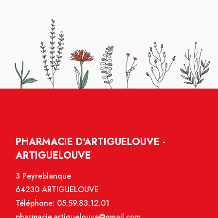
PHARMACIE D'ARTIGUELOUVE -
ARTIGUELOUVE
3 Peyreblanque
64230 ARTIGUELOUVE
Téléphone:
05.59.83.12.01
pharmacie.artiguelouve@gmail.com