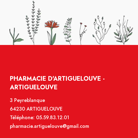
PHARMACIE D'ARTIGUELOUVE -
ARTIGUELOUVE
3 Peyreblanque
64230 ARTIGUELOUVE
Téléphone:
05.59.83.12.01
pharmacie.artiguelouve@gmail.com